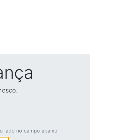
ança
nosco.
ao lado no campo abaixo