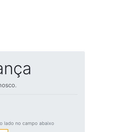
ança
nosco.
ao lado no campo abaixo